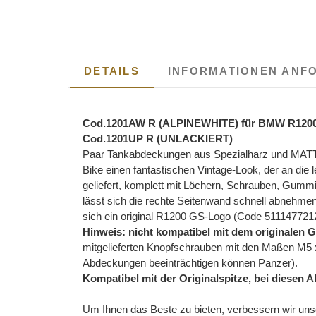
DETAILS
INFORMATIONEN ANF
Cod.1201AW R (ALPINEWHITE) für BMW R1200GS
Cod.1201UP R (UNLACKIERT)
Paar Tankabdeckungen aus Spezialharz und MATT 
Bike einen fantastischen Vintage-Look, der an die l
geliefert, komplett mit Löchern, Schrauben, Gummi
lässt sich die rechte Seitenwand schnell abnehmen
sich ein original R1200 GS-Logo (Code 51114772122
Hinweis: nicht kompatibel mit dem originalen G
mitgelieferten Knopfschrauben mit den Maßen M5 x
Abdeckungen beeinträchtigen können Panzer).
Kompatibel mit der Originalspitze, bei diesen 
Um Ihnen das Beste zu bieten, verbessern wir unse