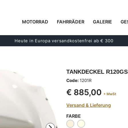
MOTORRAD
FAHRRÄDER
GALERIE
GE
Heute in Europa versandkostenfrei ab € 300
TANKDECKEL R120GS R
Code:
1201R
€ 885,00
+ MwSt
Versand & Lieferung
FARBE