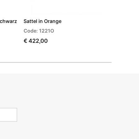
Schwarz
Sattel in Orange
BMW Logo
(OEM)
Code: 1221O
Code: U1
€ 422,00
€ 51,00