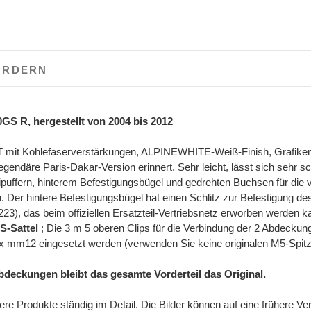
ORDERN
 R, hergestellt von 2004 bis 2012
mit Kohlefaserverstärkungen, ALPINEWHITE-Weiß-Finish, Grafiken 
egendäre Paris-Dakar-Version erinnert. Sehr leicht, lässt sich sehr sch
puffern, hinterem Befestigungsbügel und gedrehten Buchsen für die vo
. Der hintere Befestigungsbügel hat einen Schlitz zur Befestigung d
3), das beim offiziellen Ersatzteil-Vertriebsnetz erworben werden k
S-Sattel
; Die 3 m 5 oberen Clips für die Verbindung der 2 Abdeckunge
 mm12 eingesetzt werden (verwenden Sie keine originalen M5-Spitzs
Abdeckungen bleibt das gesamte Vorderteil das Original.
re Produkte ständig im Detail. Die Bilder können auf eine frühere Ve