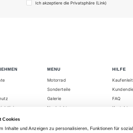
Ich akzeptiere die Privatsphäre (
Link
)
NEHMEN
MENU
HILFE
hte
Motorrad
Kaufenlei
Sonderteile
Kundendi
hutz
Galerie
FAQ
ichtlinie
Nachrichten
Kontakt
elhändler reserviert
Rezension
Alle auf d
t Cookies
angezeigt
k
Social Wall
 Inhalte und Anzeigen zu personalisieren, Funktionen für sozia
ohne Mehr