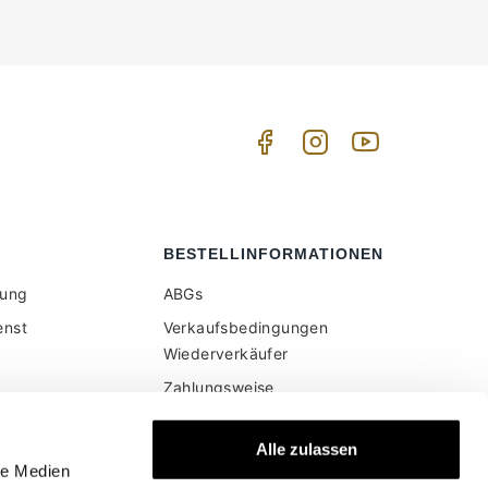
BESTELLINFORMATIONEN
tung
ABGs
enst
Verkaufsbedingungen
Wiederverkäufer
Zahlungsweise
Versand und Lieferung
er Website
Alle zulassen
en Preise sind
Sichere Bezahlung
le Medien
wertsteuer