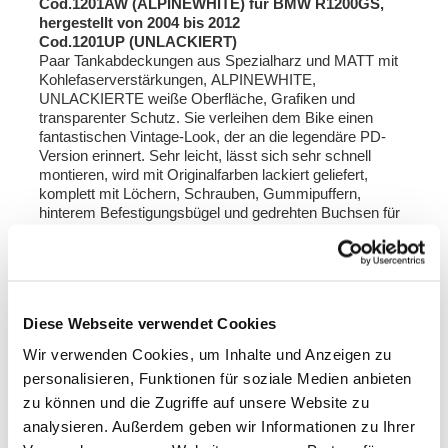
Cod.1201AW (ALPINEWHITE) für BMW R1200GS,
hergestellt von 2004 bis 2012
Cod.1201UP (UNLACKIERT)
Paar Tankabdeckungen aus Spezialharz und MATT mit
Kohlefaserverstärkungen, ALPINEWHITE,
UNLACKIERTE weiße Oberfläche, Grafiken und
transparenter Schutz. Sie verleihen dem Bike einen
fantastischen Vintage-Look, der an die legendäre PD-
Version erinnert. Sehr leicht, lässt sich sehr schnell
montieren, wird mit Originalfarben lackiert geliefert,
komplett mit Löchern, Schrauben, Gummipuffern,
hinterem Befestigungsbügel und gedrehten Buchsen für
die vordere Befestigung. Zur Wartung des Luftfilters lässt
sich die rechte Seitenwand schnell abnehmen. Der
hintere Befestigungsbügel hat einen Schlitz zur
Befestigung des Tankrucksacks. An den Seiten des
Tanks befindet sich ein original R1200 GS-Logo (Code
Diese Webseite verwendet Cookies
511147721223), das von Ihrem Fahrrad entfernt oder
beim offiziellen Ersatzteil-Vertriebsnetz erworben werden
Wir verwenden Cookies, um Inhalte und Anzeigen zu
kann.
personalisieren, Funktionen für soziale Medien anbieten
Hinweis: nicht kompatibel mit dem originalen GS-
zu können und die Zugriffe auf unsere Website zu
Sattel
; Die 3 m 5 oberen Clips für die Verbindung der 2
Abdeckungen sind die Originalclips Ihres Motorrads, in
analysieren. Außerdem geben wir Informationen zu Ihrer
die die mitgelieferten Knopfschrauben mit den Maßen