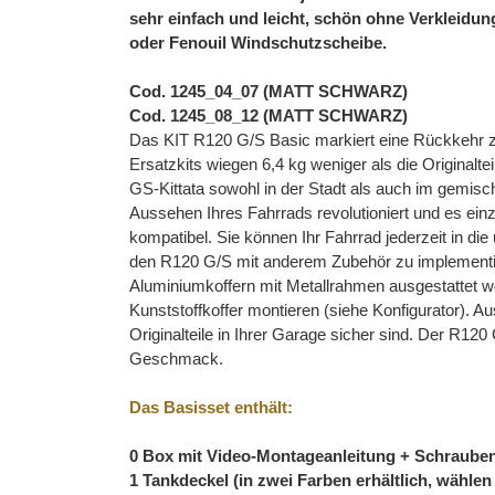
sehr einfach und leicht, schön ohne Verkleidu
oder Fenouil Windschutzscheibe.
Cod. 1245_04_07 (MATT SCHWARZ)
Cod. 1245_08_12 (MATT SCHWARZ)
Das KIT R120 G/S Basic markiert eine Rückkehr zu
Ersatzkits wiegen 6,4 kg weniger als die Origina
GS-Kittata sowohl in der Stadt als auch im gemi
Aussehen Ihres Fahrrads revolutioniert und es einz
kompatibel. Sie können Ihr Fahrrad jederzeit in di
den R120 G/S mit anderem Zubehör zu implementie
Aluminiumkoffern mit Metallrahmen ausgestattet w
Kunststoffkoffer montieren (siehe Konfigurator). A
Originalteile in Ihrer Garage sicher sind. Der R1
Geschmack.
Das Basisset enthält:
0 Box mit Video-Montageanleitung + Schraube
1 Tankdeckel (in zwei Farben erhältlich, wählen