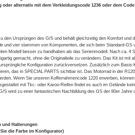
ng oder alternativ mit dem Verkleidungscode 1236 oder dem Code
 den Ursprüngen des G/S und behält gleichzeitig den Komfort und das
lteile und vier stammen von Komponenten, die sich beim Standard-GS 
schten Modell besser zu handhaben als das Serienmodell. Nach ca. 
igartig gemacht, ohne die Originalteile zu verändern. Das Kit ist mi
e ursprüngliche Konfiguration zurückversetzen. Zusätzlich zum Basis-
ren, das in SPECIAL PARTS sichtbar ist. Das Motorrad in der R120 
erden. Wenn Sie unseren Kofferrahmencode 1220 erwerben, können Si
usgestattet mit Tkc- oder Karoo-Reifen findet es auch im Gelände kein
20 G/S wird zu einer fantastischen Nachbildung des GS der 80er Jahr
n und Halterungen
 Sie die Farbe im Konfigurator)