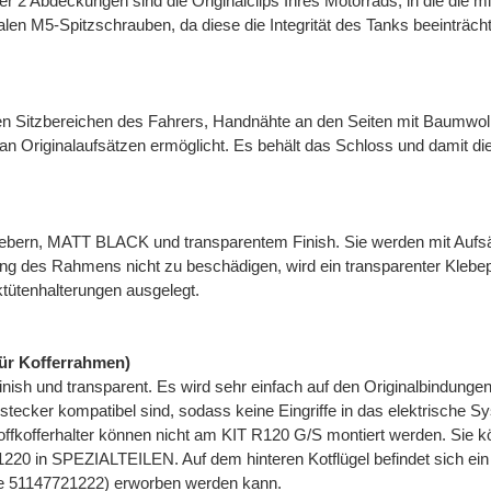
der 2 Abdeckungen sind die Originalclips Ihres Motorrads, in die die
len M5-Spitzschrauben, da diese die Integrität des Tanks beeinträcht
n Sitzbereichen des Fahrers, Handnähte an den Seiten mit Baumwollf
n Originalaufsätzen ermöglicht. Es behält das Schloss und damit die
lebern, MATT BLACK und transparentem Finish. Sie werden mit Aufs
g des Rahmens nicht zu beschädigen, wird ein transparenter Klebeplas
tütenhalterungen ausgelegt.
r Kofferrahmen)
nish und transparent. Es wird sehr einfach auf den Originalbindungen
stecker kompatibel sind, sodass keine Eingriffe in das elektrische S
ffkofferhalter können nicht am KIT R120 G/S montiert werden. Sie kön
0 in SPEZIALTEILEN. Auf dem hinteren Kotflügel befindet sich ein o
Code 51147721222) erworben werden kann.