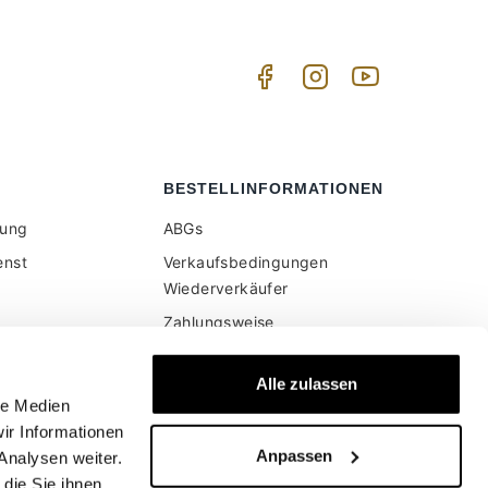
BESTELLINFORMATIONEN
tung
ABGs
enst
Verkaufsbedingungen
Wiederverkäufer
Zahlungsweise
Versand und Lieferung
er Website
Alle zulassen
en Preise sind
Sichere Bezahlung
le Medien
wertsteuer
Geld zurück garantie
ir Informationen
Anpassen
Widerruf
Analysen weiter.
die Sie ihnen