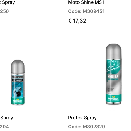
t Spray
Moto Shine MS1
4250
Code: M309451
€ 17,32
 Spray
Protex Spray
3204
Code: M302329