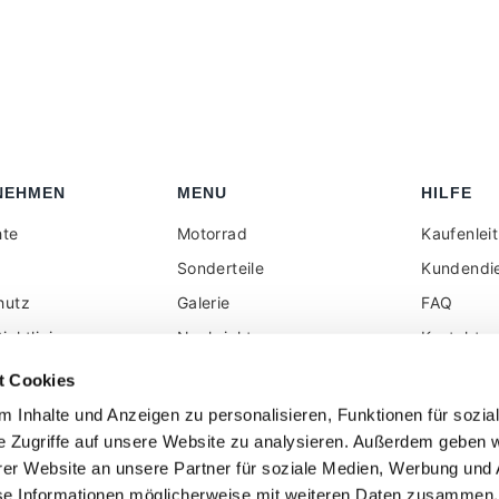
NEHMEN
MENU
HILFE
hte
Motorrad
Kaufenlei
Sonderteile
Kundendi
hutz
Galerie
FAQ
ichtlinie
Nachrichten
Kontakt
elhändler reserviert
Rezension
Alle auf d
t Cookies
angezeigt
k
Social Wall
 Inhalte und Anzeigen zu personalisieren, Funktionen für sozia
ohne Mehr
e Zugriffe auf unsere Website zu analysieren. Außerdem geben w
er Website an unsere Partner für soziale Medien, Werbung und 
se Informationen möglicherweise mit weiteren Daten zusammen, 