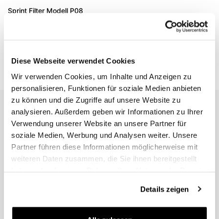
Sprint Filter Modell P08
(2017-2020)
Code: PM138S
€ 75,00
Diese Webseite verwendet Cookies
Wir verwenden Cookies, um Inhalte und Anzeigen zu
personalisieren, Funktionen für soziale Medien anbieten
zu können und die Zugriffe auf unsere Website zu
EMAIL NEWSLETTER
analysieren. Außerdem geben wir Informationen zu Ihrer
Verwendung unserer Website an unsere Partner für
Abonnieren Sie unseren Newsletter
soziale Medien, Werbung und Analysen weiter. Unsere
Partner führen diese Informationen möglicherweise mit
weiteren Daten zusammen, die Sie ihnen bereitgestellt
haben oder die sie im Rahmen Ihrer Nutzung der Dienste
gesammelt haben.
Details zeigen
Begleiten Sie uns