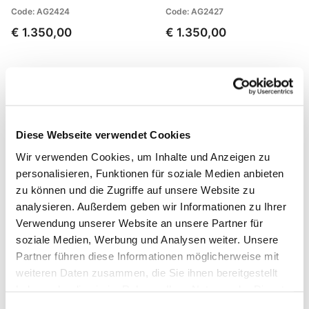
Code: AG2424
Code: AG2427
€ 1.350,00
€ 1.350,00
Diese Webseite verwendet Cookies
Wir verwenden Cookies, um Inhalte und Anzeigen zu
personalisieren, Funktionen für soziale Medien anbieten
zu können und die Zugriffe auf unsere Website zu
analysieren. Außerdem geben wir Informationen zu Ihrer
BMW R12 NineT
BMW R12 NineT
Verwendung unserer Website an unsere Partner für
Gabelkartuschen
Gabelkartuschen (+30 mm,
soziale Medien, Werbung und Analysen weiter. Unsere
(Standardhöhe)
hohe Version)
Partner führen diese Informationen möglicherweise mit
Code: 105_W31E
Code: 105_W31H
weiteren Daten zusammen, die Sie ihnen bereitgestellt
€ 595,00
€ 595,00
haben oder die sie im Rahmen Ihrer Nutzung der Dienste
gesammelt haben.