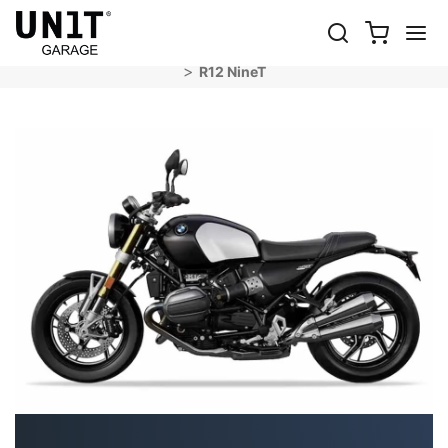
R12 NINET
Shop Motorrad
BMW
R 12 nineT - R 12 - R 12 G/S
R12 NineT