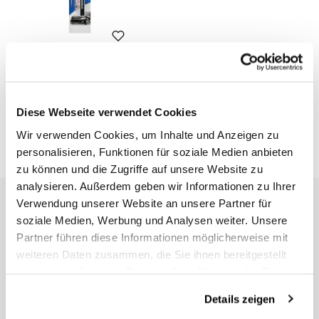
Karosserie-Retuschierstift
Schwarz 541
Code: U099
Diese Webseite verwendet Cookies
€ 13,00
Wir verwenden Cookies, um Inhalte und Anzeigen zu
personalisieren, Funktionen für soziale Medien anbieten
zu können und die Zugriffe auf unsere Website zu
analysieren. Außerdem geben wir Informationen zu Ihrer
Verwendung unserer Website an unsere Partner für
EMAIL NEWSLETTER
soziale Medien, Werbung und Analysen weiter. Unsere
Abonnieren Sie unseren Newsletter
Partner führen diese Informationen möglicherweise mit
weiteren Daten zusammen, die Sie ihnen bereitgestellt
haben oder die sie im Rahmen Ihrer Nutzung der Dienste
gesammelt haben.
Details zeigen