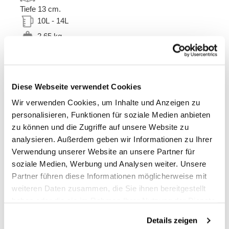
Tiefe 13 cm.
10L - 14L
2,65 kg
Rahmen aus behandeltem Stahl mit mattschwarzer
Epoxidpulverbeschichtung.
Entworfen auf dem Triumph-Rahmen, integriert es sich
Diese Webseite verwendet Cookies
perfekt in den Rest des Fahrrads. Bereit zur Aufnahme
unseres Schnellbefestigungssystems, schön und
Wir verwenden Cookies, um Inhalte und Anzeigen zu
minimalistisch, auch wenn die Tasche nicht montiert ist.
personalisieren, Funktionen für soziale Medien anbieten
Es kann bequem mit dem Passagier an Bord genutzt
zu können und die Zugriffe auf unsere Website zu
werden.
analysieren. Außerdem geben wir Informationen zu Ihrer
Hinweis: Kompatibel mit den Modellen 1200 XE und
Verwendung unserer Website an unsere Partner für
XC (2019–2023); 1200 X, XE (ab 2024).
soziale Medien, Werbung und Analysen weiter. Unsere
Um Ihnen das Beste zu bieten, verbessern wir unsere
Partner führen diese Informationen möglicherweise mit
Produkte ständig im Detail. Die Bilder können sich auf
weiteren Daten zusammen, die Sie ihnen bereitgestellt
eine frühere Version beziehen.
haben oder die sie im Rahmen Ihrer Nutzung der Dienste
gesammelt haben.
Details zeigen
INFORMATIONEN ANFORDERN