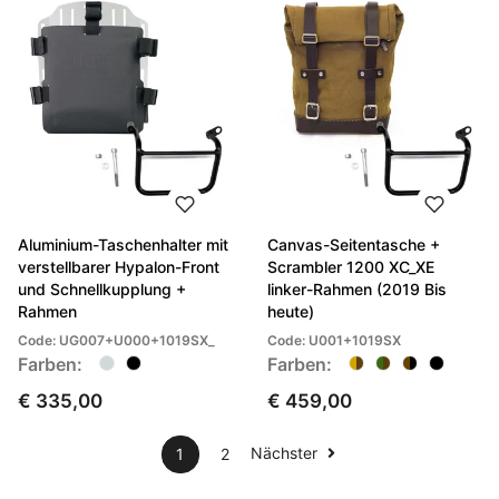
Aluminium-Taschenhalter mit
Canvas-Seitentasche +
verstellbarer Hypalon-Front
Scrambler 1200 XC_XE
und Schnellkupplung +
linker-Rahmen (2019 Bis
Rahmen
heute)
Code: UG007+U000+1019SX_
Code: U001+1019SX
Farben:
Farben:
€ 335,00
€ 459,00
Nächster
1
2