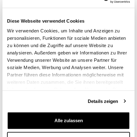
Code: Bundle
€ 954,00
€ 1.491,00
Diese Webseite verwendet Cookies
Wir verwenden Cookies, um Inhalte und Anzeigen zu
personalisieren, Funktionen für soziale Medien anbieten
zu können und die Zugriffe auf unsere Website zu
analysieren. Außerdem geben wir Informationen zu Ihrer
Verwendung unserer Website an unsere Partner für
soziale Medien, Werbung und Analysen weiter. Unsere
Partner führen diese Informationen möglicherweise mit
weiteren Daten zusammen, die Sie ihnen bereitgestellt
haben oder die sie im Rahmen Ihrer Nutzung der Dienste
Atlas Aluminium-
Zwei Khali Seitentaschen
gesammelt haben.
Seitenkoffer-Set 48L+41L +
aus TPU 35L - 45L + Paar
Details zeigen
Triumph 1200 XC-XE
Aluminiumplatten mit
Rahmen für
Triumph 1200 XC & XE
Aluminiumtaschen Atlas
Rahmen
Alle zulassen
Code: Bundle
Code: 2xUG002+AL0C+3106
Farben:
€ 1.491,00