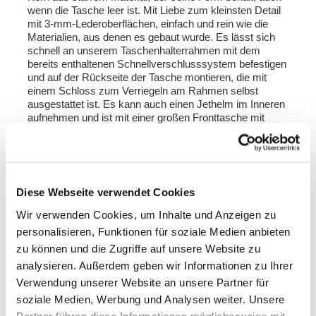
wenn die Tasche leer ist. Mit Liebe zum kleinsten Detail
mit 3-mm-Lederoberflächen, einfach und rein wie die
Materialien, aus denen es gebaut wurde. Es lässt sich
schnell an unserem Taschenhalterrahmen mit dem
bereits enthaltenen Schnellverschlusssystem befestigen
und auf der Rückseite der Tasche montieren, die mit
einem Schloss zum Verriegeln am Rahmen selbst
ausgestattet ist. Es kann auch einen Jethelm im Inneren
aufnehmen und ist mit einer großen Fronttasche mit
Reißverschluss ausgestattet, die von außen zugänglich
ist. Zum Öffnen ist es nicht notwendig, die vorderen
Schnallen zu entfernen, sondern sie auf sehr schnelle
und praktische Weise zur Seite zu schieben. Um Ihr
Gepäck zu schützen und zu organisieren, empfehlen wir
Diese Webseite verwendet Cookies
die Verwendung der 18-Liter-Mehrzwecktasche Khali
light im Inneren
Wir verwenden Cookies, um Inhalte und Anzeigen zu
personalisieren, Funktionen für soziale Medien anbieten
Farbe :
zu können und die Zugriffe auf unsere Website zu
Beiges Segeltuch mit braunem Lederbesatz
analysieren. Außerdem geben wir Informationen zu Ihrer
Grünes Segeltuch mit braunem Lederbesatz
Schwarzes Segeltuch mit braunem Lederbesatz
Verwendung unserer Website an unsere Partner für
Schwarzes Segeltuch mit schwarzem Lederbesatz
soziale Medien, Werbung und Analysen weiter. Unsere
Partner führen diese Informationen möglicherweise mit