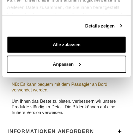
Höhe 35 cm, in der Höhe ausziehbar bis 50 cm,
weiteren Daten zusammen, die Sie ihnen bereitgestellt
Breite 32 cm, Tiefe 20 cm
haben oder die sie im Rahmen Ihrer Nutzung der Dienste
22L - 30L
gesammelt haben.
1,90 kg
Details zeigen
Rechter Rahmen aus Stahl, behandelt mit
Alle zulassen
mattschwarzem Epoxidpulver-Finish.
Entworfen auf dem Rahmen des BMW CE 04, integriert
es sich perfekt in den Rest des Motorrads.
Bereit für unser schnelles, schönes und minimales
Anpassen
Befestigungssystem, auch wenn die Tasche nicht
montiert ist.
NB: Es kann bequem mit dem Passagier an Bord
verwendet werden.
Um Ihnen das Beste zu bieten, verbessern wir unsere
Produkte ständig im Detail. Die Bilder können auf eine
frühere Version verweisen.
INFORMATIONEN ANFORDERN