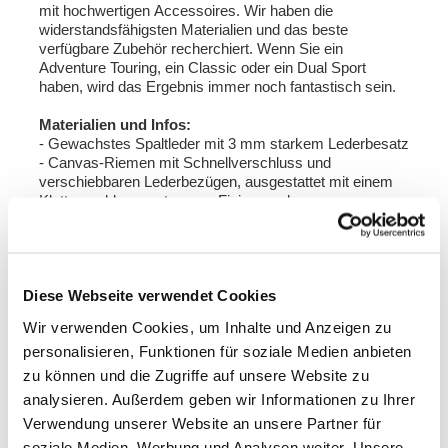
mit hochwertigen Accessoires. Wir haben die
widerstandsfähigsten Materialien und das beste
verfügbare Zubehör recherchiert. Wenn Sie ein
Adventure Touring, ein Classic oder ein Dual Sport
haben, wird das Ergebnis immer noch fantastisch sein.
Materialien und Infos:
- Gewachstes Spaltleder mit 3 mm starkem Lederbesatz
- Canvas-Riemen mit Schnellverschluss und
verschiebbaren Lederbezügen, ausgestattet mit einem
Klettverschlusssystem zur Fixierung des
überschüssigen Teils
- In die Tasche integrierte Rückplatte aus
pulverbeschichteter Aluminiumlegierung mit
Schnellkupplungssystem und Schloss aus Edelstahl (2
Diese Webseite verwendet Cookies
Schlüssel für jede Tasche enthalten)
- Roll-Up-Verschluss mit der Möglichkeit, ein
Wir verwenden Cookies, um Inhalte und Anzeigen zu
Vorhängeschloss einzufügen
personalisieren, Funktionen für soziale Medien anbieten
- Stabiler Innenraum aus Kunststoff, herausnehmbar für
Ihre Offroad-Abenteuer
zu können und die Zugriffe auf unsere Website zu
- Reißverschluss vorne
analysieren. Außerdem geben wir Informationen zu Ihrer
- Hält einen Integralhelm
Verwendung unserer Website an unsere Partner für
- Anweisungen
soziale Medien, Werbung und Analysen weiter. Unsere