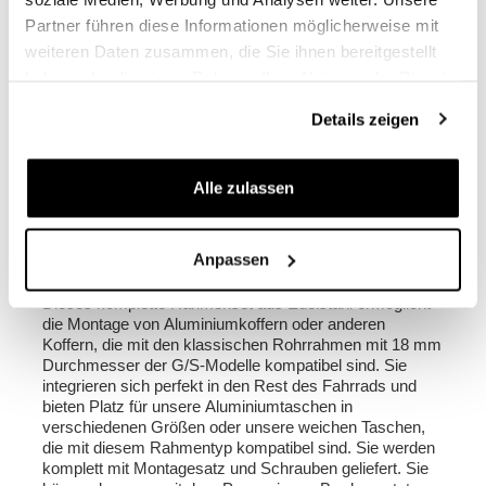
Farben:
Partner führen diese Informationen möglicherweise mit
Moosgrau mit braunem Lederbesatz
weiteren Daten zusammen, die Sie ihnen bereitgestellt
Colorado Brown mit braunem Lederbesatz
haben oder die sie im Rahmen Ihrer Nutzung der Dienste
Tiefschwarz mit schwarzem Lederbesatz
gesammelt haben.
Details zeigen
Höhe 40 cm, ausziehbar bis 50 cm, Breite 44 cm,
Tiefe 23 cm.
40L - 50L
Alle zulassen
Jede komplette Tasche wiegt 5 kg
Anpassen
Rahmen aus Edelstahl für BMW R80-R100GS
Modelle
Dieses komplette Rahmenset aus Edelstahl ermöglicht
die Montage von Aluminiumkoffern oder anderen
Koffern, die mit den klassischen Rohrrahmen mit 18 mm
Durchmesser der G/S-Modelle kompatibel sind. Sie
integrieren sich perfekt in den Rest des Fahrrads und
bieten Platz für unsere Aluminiumtaschen in
verschiedenen Größen oder unsere weichen Taschen,
die mit diesem Rahmentyp kompatibel sind. Sie werden
komplett mit Montagesatz und Schrauben geliefert. Sie