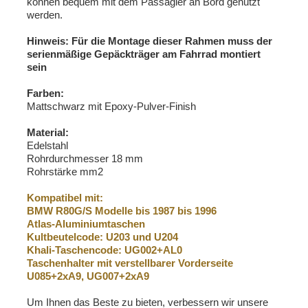
können bequem mit dem Passagier an Bord genutzt
werden.
Hinweis: Für die Montage dieser Rahmen muss der
serienmäßige Gepäckträger am Fahrrad montiert
sein
Farben:
Mattschwarz mit Epoxy-Pulver-Finish
Material:
Edelstahl
Rohrdurchmesser 18 mm
Rohrstärke mm2
Kompatibel mit:
BMW R80G/S Modelle bis 1987 bis 1996
Atlas-Aluminiumtaschen
Kultbeutelcode: U203 und U204
Khali-Taschencode: UG002+AL0
Taschenhalter mit verstellbarer Vorderseite
U085+2xA9, UG007+2xA9
Um Ihnen das Beste zu bieten, verbessern wir unsere