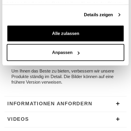
haben oder die sie im Rahmen Ihrer Nutzung der Dienste
Originalzubehör am Fahrrad montiert werden, es muss
nichts ausgetauscht oder modifiziert werden. Die
gesammelt haben.
Details zeigen
Rahmen können mit unserem Gepäckträger oder mit
dem Original und auch mit dem Soziusgriff montiert
werden. Sie können bequem mit dem Passagier an Bord
verwendet werden.
Alle zulassen
Farben:
Mattschwarz mit Epoxy-Pulver-Finish
Anpassen
Silber mit mikrogestrahlter und elektropolierter
Oberfläche.
Um Ihnen das Beste zu bieten, verbessern wir unsere
Produkte ständig im Detail. Die Bilder können auf eine
frühere Version verweisen.
INFORMATIONEN ANFORDERN
VIDEOS