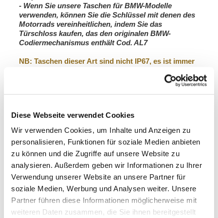
-
Wenn Sie unsere Taschen für BMW-Modelle
verwenden, können Sie die Schlüssel mit denen des
Motorrads vereinheitlichen, indem Sie das
Türschloss kaufen, das den originalen BMW-
Codiermechanismus enthält
Cod. AL7
NB: Taschen dieser Art sind nicht IP67, es ist immer
ratsam, einen wasserdichten Behälter im Inneren zu
verwenden, um Ihr Gepäck zu schützen.
Abmessungen: 2 x
Höhe 406 mm, Breite 445 mm,
Tiefe 278 mm.
Volumen: 1 x 47 l
+ 1 x 41 l
Diese Webseite verwendet Cookies
Gewicht: 14,8 kg
Wir verwenden Cookies, um Inhalte und Anzeigen zu
personalisieren, Funktionen für soziale Medien anbieten
Rahmen aus Edelstahl für Husqvarna
zu können und die Zugriffe auf unsere Website zu
Mit diesem kompletten Rahmensatz aus Edelstahl
analysieren. Außerdem geben wir Informationen zu Ihrer
können Sie die Aluminiumkoffer an
Husqvarna-
Verwendung unserer Website an unsere Partner für
Modellen
montieren. Sie integrieren sich perfekt in den
Rest des Fahrrads. Bereit, unsere Aluminiumtaschen in
soziale Medien, Werbung und Analysen weiter. Unsere
verschiedenen Größen aufzunehmen. Wird komplett mit
Partner führen diese Informationen möglicherweise mit
Montagesatz und Schrauben geliefert. Es kann in
weiteren Daten zusammen, die Sie ihnen bereitgestellt
Kombination mit unserem Zubehör oder mit dem