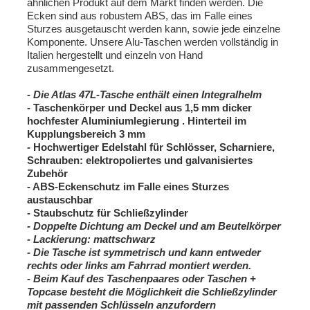
ähnlichen Produkt auf dem Markt finden werden. Die
Ecken sind aus robustem ABS, das im Falle eines
Sturzes ausgetauscht werden kann, sowie jede einzelne
Komponente. Unsere Alu-Taschen werden vollständig in
Italien hergestellt und einzeln von Hand
zusammengesetzt.
-
Die Atlas 47L-Tasche enthält einen Integralhelm
- Taschenkörper und Deckel aus
1,5 mm
dicker
hochfester Aluminiumlegierung
.
Hinterteil im
Kupplungsbereich 3 mm
- Hochwertiger Edelstahl für Schlösser, Scharniere,
Schrauben: elektropoliertes und galvanisiertes
Zubehör
- ABS-Eckenschutz im Falle eines Sturzes
austauschbar
- Staubschutz für Schließzylinder
- Doppelte Dichtung am Deckel und am Beutelkörper
-
Lackierung:
mattschwarz
- Die
Tasche ist symmetrisch und kann entweder
rechts oder links am Fahrrad montiert werden.
- Beim Kauf des Taschenpaares oder Taschen +
Topcase besteht die Möglichkeit die Schließzylinder
mit passenden Schlüsseln anzufordern