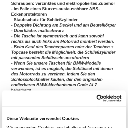
Schrauben: verzinktes und elektropoliertes Zubehör
- Im Falle eines Sturzes austauschbare ABS-
Eckenprotektoren
- Staubschutz für Schließzylinder
- Doppelte Dichtung am Deckel und am Beutelkörper
-
Oberfläche:
mattschwarz
- Die
Tasche ist symmetrisch und kann sowohl
rechts als auch links am Motorrad montiert werden.
- Beim Kauf des Taschenpaares oder der Taschen +
Topcase besteht die Möglichkeit, die Schließzylinder
mit passenden Schlüsseln anzufordern
-
Wenn Sie unsere Taschen für BMW-Modelle
verwenden, ist es möglich, die Schlüssel mit denen
des Motorrads zu vereinen, indem Sie den
Schlossblockhalter kaufen, der den originalen
codierbaren BMW-Mechanismus
Code AL7
beherbergt
Hinweis: Taschen dieser Art entsprechen nicht der
Schutzart IP67. Es wird immer empfohlen, im
Inneren einen wasserdichten Behälter zu verwenden,
um Ihr Gepäck zu schützen.
Diese Webseite verwendet Cookies
Maße: 2 x
Höhe 406 mm, Breite 445 mm, Tiefe 278
Wir verwenden Cookies, um Inhalte und Anzeigen zu