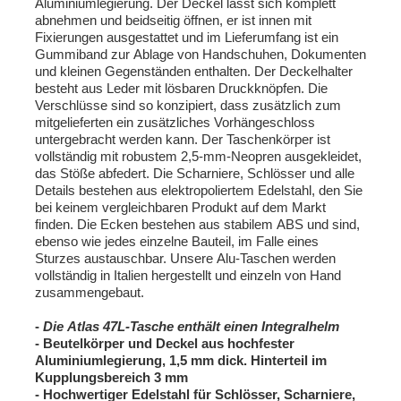
Aluminiumlegierung. Der Deckel lässt sich komplett
abnehmen und beidseitig öffnen, er ist innen mit
Fixierungen ausgestattet und im Lieferumfang ist ein
Gummiband zur Ablage von Handschuhen, Dokumenten
und kleinen Gegenständen enthalten. Der Deckelhalter
besteht aus Leder mit lösbaren Druckknöpfen. Die
Verschlüsse sind so konzipiert, dass zusätzlich zum
mitgelieferten ein zusätzliches Vorhängeschloss
untergebracht werden kann. Der Taschenkörper ist
vollständig mit robustem 2,5-mm-Neopren ausgekleidet,
das Stöße abfedert. Die Scharniere, Schlösser und alle
Details bestehen aus elektropoliertem Edelstahl, den Sie
bei keinem vergleichbaren Produkt auf dem Markt
finden. Die Ecken bestehen aus stabilem ABS und sind,
ebenso wie jedes einzelne Bauteil, im Falle eines
Sturzes austauschbar. Unsere Alu-Taschen werden
vollständig in Italien hergestellt und einzeln von Hand
zusammengebaut.
-
Die Atlas 47L-Tasche enthält einen Integralhelm
- Beutelkörper und Deckel aus hochfester
Aluminiumlegierung,
1,5 mm dick. Hinterteil im
Kupplungsbereich 3 mm
- Hochwertiger Edelstahl für Schlösser, Scharniere,