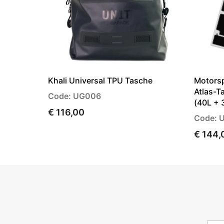
Khali Universal TPU Tasche
Motorsp
Atlas-T
Code: UG006
(40L + 
€ 116,00
Code: 
€ 144,