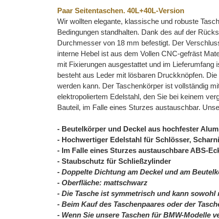
Paar Seitentaschen. 40L+40L-Version
Wir wollten elegante, klassische und robuste Tasc
Bedingungen standhalten. Dank des auf der Rücks
Durchmesser von 18 mm befestigt. Der Verschlus
interne Hebel ist aus dem Vollen CNC-gefräst Mater
mit Fixierungen ausgestattet und im Lieferumfan
besteht aus Leder mit lösbaren Druckknöpfen. Die 
werden kann. Der Taschenkörper ist vollständig mi
elektropoliertem Edelstahl, den Sie bei keinem ve
Bauteil, im Falle eines Sturzes austauschbar. Uns
- Beutelkörper und Deckel aus hochfester Alum
- Hochwertiger Edelstahl für Schlösser, Scharn
- Im Falle eines Sturzes austauschbare ABS-E
- Staubschutz für Schließzylinder
- Doppelte Dichtung am Deckel und am Beutelk
-
Oberfläche:
mattschwarz
- Die
Tasche ist symmetrisch und kann sowohl r
- Beim Kauf des Taschenpaares oder der Tasche
-
Wenn Sie unsere Taschen für BMW-Modelle verw