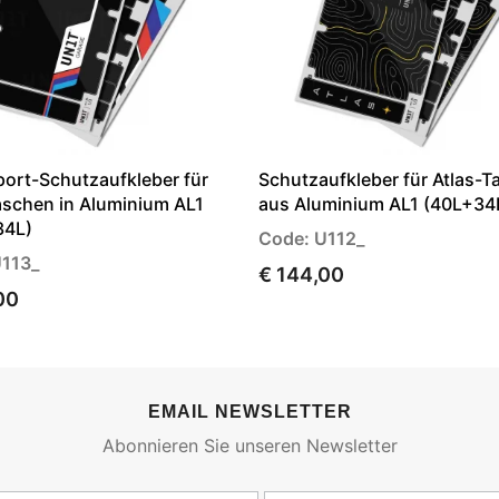
ort-Schutzaufkleber für
Schutzaufkleber für Atlas-
aschen in Aluminium AL1
aus Aluminium AL1 (40L+34
34L)
Code: U112_
U113_
€ 144,00
00
EMAIL NEWSLETTER
Abonnieren Sie unseren Newsletter