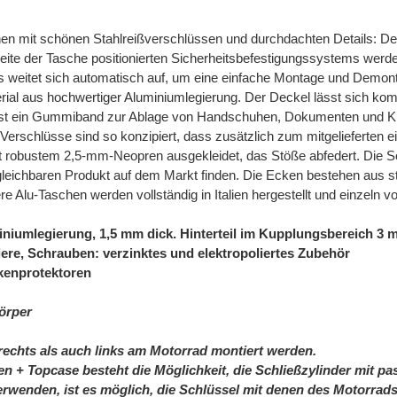
hen mit schönen Stahlreißverschlüssen und durchdachten Details: Deta
eite der Tasche positionierten Sicherheitsbefestigungssystems wer
s weitet sich automatisch auf, um eine einfache Montage und Demo
ial aus hochwertiger Aluminiumlegierung. Der Deckel lässt sich komp
g ist ein Gummiband zur Ablage von Handschuhen, Dokumenten und Kl
Verschlüsse sind so konzipiert, dass zusätzlich zum mitgelieferten 
t robustem 2,5-mm-Neopren ausgekleidet, das Stöße abfedert. Die Sc
rgleichbaren Produkt auf dem Markt finden. Die Ecken bestehen aus 
ere Alu-Taschen werden vollständig in Italien hergestellt und einze
iniumlegierung,
1,5 mm dick. Hinterteil im Kupplungsbereich 3
iere, Schrauben: verzinktes und elektropoliertes Zubehör
ckenprotektoren
örper
echts als auch links am Motorrad montiert werden.
n + Topcase besteht die Möglichkeit, die Schließzylinder mit p
enden, ist es möglich, die Schlüssel mit denen des Motorrads 