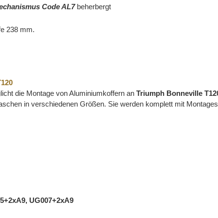
Mechanismus
Code AL7
beherbergt
fe 238 mm.
T120
icht die Montage von Aluminiumkoffern an
Triumph Bonneville T12
Taschen in verschiedenen Größen. Sie werden komplett mit Montages
U085+2xA9, UG007+2xA9