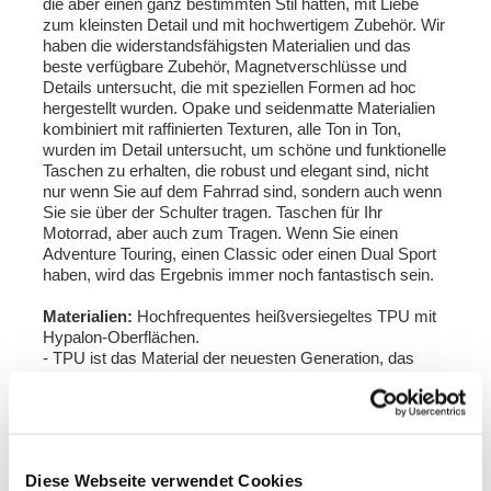
die aber einen ganz bestimmten Stil hatten, mit Liebe
zum kleinsten Detail und mit hochwertigem Zubehör. Wir
haben die widerstandsfähigsten Materialien und das
beste verfügbare Zubehör, Magnetverschlüsse und
Details untersucht, die mit speziellen Formen ad hoc
hergestellt wurden. Opake und seidenmatte Materialien
kombiniert mit raffinierten Texturen, alle Ton in Ton,
wurden im Detail untersucht, um schöne und funktionelle
Taschen zu erhalten, die robust und elegant sind, nicht
nur wenn Sie auf dem Fahrrad sind, sondern auch wenn
Sie sie über der Schulter tragen. Taschen für Ihr
Motorrad, aber auch zum Tragen. Wenn Sie einen
Adventure Touring, einen Classic oder einen Dual Sport
haben, wird das Ergebnis immer noch fantastisch sein.
Materialien:
Hochfrequentes heißversiegeltes TPU mit
Hypalon-Oberflächen.
- TPU ist das Material der neuesten Generation, das
PVC überflüssig macht. Es ist ein Verbundwerkstoff mit
ausgezeichneter Elastizität, Zähigkeit,
Verschleißfestigkeit und ungiftig
- Hypalon ist ein äußerst technologisches, langlebiges
Material mit hervorragenden Wasserdichtigkeiten, das
Diese Webseite verwendet Cookies
gegen Witterungseinflüsse, Chemikalien und UV-