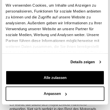
Strahlen beständig ist.
Wir verwenden Cookies, um Inhalte und Anzeigen zu
personalisieren, Funktionen für soziale Medien anbieten
- Roll-Up-Verschluss, der Wasserdichtigkeit garantiert
- Magnetschnallen
zu können und die Zugriffe auf unsere Website zu
- Reflektierende Einsätze für bessere Sichtbarkeit
analysieren. Außerdem geben wir Informationen zu Ihrer
- Gurte mit Klettverschluss zur Befestigung des
Verwendung unserer Website an unsere Partner für
überschüssigen Teils
soziale Medien, Werbung und Analysen weiter. Unsere
- Starrer verstärkter Rücken mit Haken am bereits
enthaltenen Rahmen
Partner führen diese Informationen möglicherweise mit
- Gurte mit Schnellhaken
weiteren Daten zusammen, die Sie ihnen bereitgestellt
- Schultergurt und Griff inklusive
haben oder die sie im Rahmen Ihrer Nutzung der Dienste
gesammelt haben.
Farbe:
Mattschwarz
Details zeigen
Höhe 38 cm, ausziehbar in der Höhe bis zu 48 cm,
Breite 30 cm, Tiefe 18 cm.
Alle zulassen
20L - 26L
1,25 kg
Anpassen
Royal Enfield Hunter 350 Rechter Rahmen
Es wurde auf Basis des Royal Enfield-Rahmens
entworfen, fügt sich perfekt in den Rest des Motorrads