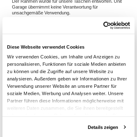
Der Rahmen wurde für unsere Taschen entworfen. Unit
Garage übernimmt keine Verantwortung für
unsachgemäße Verwendung.
Hinweis: Kompatibel mit husqvarna 200 Modellen ab
2020 oder mit den Modellen 125, 250 und 401 NUR,
wenn Sie einen kurzen Auspuff unter dem Motor
montieren, der die Tasche nicht stört.
Diese Webseite verwendet Cookies
Um Ihnen das Beste zu bieten, verbessern wir unsere
Wir verwenden Cookies, um Inhalte und Anzeigen zu
Produkte ständig im Detail. Die Bilder können auf eine
personalisieren, Funktionen für soziale Medien anbieten
frühere Version verweisen.
zu können und die Zugriffe auf unsere Website zu
analysieren. Außerdem geben wir Informationen zu Ihrer
INFORMATIONEN ANFORDERN
Verwendung unserer Website an unsere Partner für
soziale Medien, Werbung und Analysen weiter. Unsere
TASCHEN UND RAHMEN KAUFBERATUNG
Partner führen diese Informationen möglicherweise mit
weiteren Daten zusammen, die Sie ihnen bereitgestellt
haben oder die sie im Rahmen Ihrer Nutzung der Dienste
BEWERTUNGEN
gesammelt haben.
Details zeigen
Um eine Bewertung zu
.