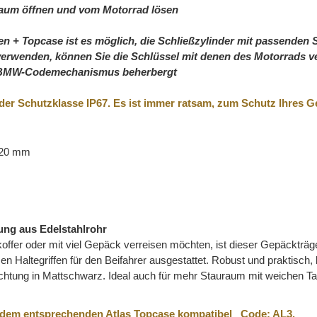
erraum öffnen und vom Motorrad lösen
n + Topcase ist es möglich, die Schließzylinder mit passenden 
rwenden, können Sie die Schlüssel mit denen des Motorrads ver
en BMW-Codemechanismus beherbergt
 der Schutzklasse IP67. Es ist immer ratsam, zum Schutz Ihres 
320 mm
ung aus Edelstahlrohr
fer oder mit viel Gepäck verreisen möchten, ist dieser Gepäckträger
men Haltegriffen für den Beifahrer ausgestattet. Robust und praktisch,
ichtung in Mattschwarz. Ideal auch für mehr Stauraum mit weichen T
nd dem entsprechenden Atlas Topcase kompatibel
Code: AL3.