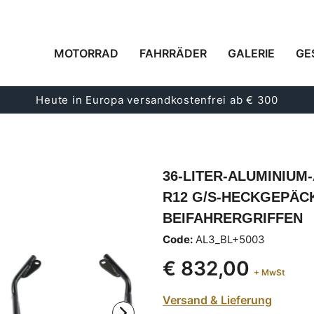
MOTORRAD
FAHRRÄDER
GALERIE
GE
Heute in Europa versandkostenfrei ab € 300
36-LITER-ALUMINIUM
R12 G/S-HECKGEPÄC
BEIFAHRERGRIFFEN
Code:
AL3_BL+5003
€ 832,00
+ MwSt
Versand & Lieferung