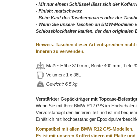
- Mit nur einem Schlüssel lässt sich der Koff
- Finish:
mattschwarz
- Beim Kauf des Taschenpaares oder der Tasche
- Wenn Sie unsere Taschen an BMW-Modellen ve
Schlossblockhalter kaufen, der den original
Hinweis: Taschen dieser Art entsprechen nicht
Inneren zu verwenden.
Maße:
Höhe 310 mm, Breite 400 mm, Tiefe 
Volumen: 1 x 36L
Gewicht: 6,5 kg
Verstärkter Gepäckträger mit Topcase-Befestig
Wenn Sie mit Ihrer BMW R12 G/S im Hartschalenkof
Vervollständigt den hinteren Teil und ist mit beque
Erhältlich mit hochbeständiger Epoxidpulverbesch
Kompatibel mit allen BMW R12 G/S-Modellen.
Es ist mit unseren Kofferträgern mit Platte u