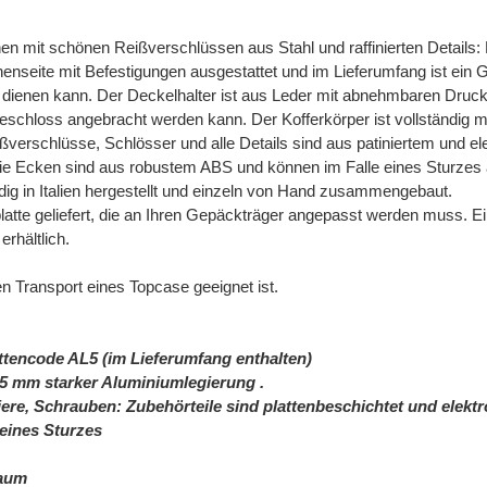
en mit schönen Reißverschlüssen aus Stahl und raffinierten Details: D
nenseite mit Befestigungen ausgestattet und im Lieferumfang ist ein 
enen kann. Der Deckelhalter ist aus Leder mit abnehmbaren Druckkn
ngeschloss angebracht werden kann. Der Kofferkörper ist vollständi
verschlüsse, Schlösser und alle Details sind aus patiniertem und ele
ie Ecken sind aus robustem ABS und können im Falle eines Sturzes 
g in Italien hergestellt und einzeln von Hand zusammengebaut.
platte geliefert, die an Ihren Gepäckträger angepasst werden muss. E
rhältlich.
 Transport eines Topcase geeignet ist.
ttencode AL5 (im Lieferumfang enthalten)
,5 mm
starker Aluminiumlegierung
.
iere, Schrauben: Zubehörteile
sind plattenbeschichtet und elektr
eines Sturzes
raum