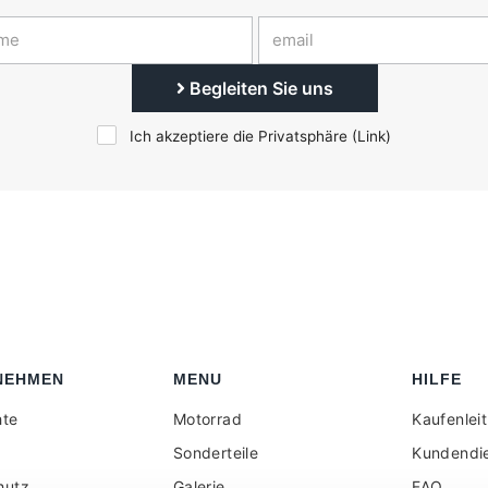
Begleiten Sie uns
Ich akzeptiere die Privatsphäre (
Link
)
NEHMEN
MENU
HILFE
hte
Motorrad
Kaufenlei
Sonderteile
Kundendi
hutz
Galerie
FAQ