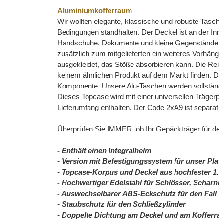
Aluminiumkofferraum
Wir wollten elegante, klassische und robuste Tasch
Bedingungen standhalten. Der Deckel ist an der In
Handschuhe, Dokumente und kleine Gegenstände di
zusätzlich zum mitgelieferten ein weiteres Vorhä
ausgekleidet, das Stöße absorbieren kann. Die Reiß
keinem ähnlichen Produkt auf dem Markt finden. D
Komponente. Unsere Alu-Taschen werden vollständi
Dieses Topcase wird mit einer universellen Träger
Lieferumfang enthalten. Der Code 2xA9 ist separat e
Überprüfen Sie IMMER, ob Ihr Gepäckträger für den
-
Enthält einen Integralhelm
- Version mit Befestigungssystem für unser Pla
- Topcase-Korpus und Deckel aus hochfester
1
- Hochwertiger Edelstahl für Schlösser, Scharn
- Auswechselbarer ABS-Eckschutz für den Fall 
- Staubschutz für den Schließzylinder
-
Doppelte Dichtung am Deckel und am Koffer