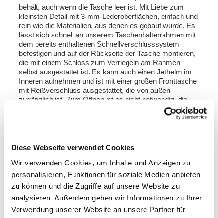
behält, auch wenn die Tasche leer ist. Mit Liebe zum
kleinsten Detail mit 3-mm-Lederoberflächen, einfach und
rein wie die Materialien, aus denen es gebaut wurde. Es
lässt sich schnell an unserem Taschenhalterrahmen mit
dem bereits enthaltenen Schnellverschlusssystem
befestigen und auf der Rückseite der Tasche montieren,
die mit einem Schloss zum Verriegeln am Rahmen
selbst ausgestattet ist. Es kann auch einen Jethelm im
Inneren aufnehmen und ist mit einer großen Fronttasche
mit Reißverschluss ausgestattet, die von außen
zugänglich ist. Zum Öffnen ist es nicht notwendig, die
vorderen Schnallen zu entfernen, sondern sie auf sehr
schnelle und praktische Weise zur Seite zu schieben.
Um Ihr Gepäck zu schützen und zu organisieren,
empfehlen wir die Verwendung der 18-Liter-
Mehrzwecktasche Khali light im Inneren.
Diese Webseite verwendet Cookies
Wir verwenden Cookies, um Inhalte und Anzeigen zu
Farben
:
Moosgrau mit braunem Lederbesatz
personalisieren, Funktionen für soziale Medien anbieten
Colorado Brown mit braunem Lederbesatz
zu können und die Zugriffe auf unsere Website zu
Tiefschwarz mit schwarzem Lederbesatz
analysieren. Außerdem geben wir Informationen zu Ihrer
Verwendung unserer Website an unsere Partner für
Höhe 35 cm, in der Höhe ausziehbar bis 50 cm,