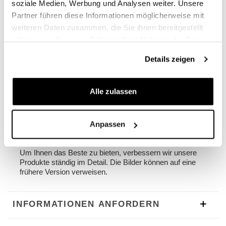
soziale Medien, Werbung und Analysen weiter. Unsere
Breite 32 cm, Tiefe 20 cm
Partner führen diese Informationen möglicherweise mit
22L - 30L
weiteren Daten zusammen, die Sie ihnen bereitgestellt
2,75 kg
haben oder die sie im Rahmen Ihrer Nutzung der Dienste
gesammelt haben.
Linker Rahmen aus Stahl, behandelt mit
Details zeigen
mattschwarzem Epoxidpulver-Finish.
Entworfen auf dem Caballero-Rahmen, integriert es sich
perfekt in den Rest des Fahrrads. Bereit für unser
Alle zulassen
schnelles, schönes und minimales Befestigungssystem,
auch wenn die Tasche nicht montiert ist. Es kann
bequem mit dem Passagier an Bord verwendet werden.
Anpassen
NB: Kompatibel mit Modellen Caballero
Um Ihnen das Beste zu bieten, verbessern wir unsere
Produkte ständig im Detail. Die Bilder können auf eine
frühere Version verweisen.
INFORMATIONEN ANFORDERN