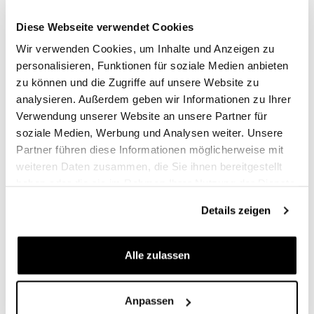
Produkte ständig im Detail. Die Bilder beziehen sich
möglicherweise auf eine frühere Version.
Diese Webseite verwendet Cookies
Wir verwenden Cookies, um Inhalte und Anzeigen zu
INFORMATIONEN ANFORDERN
personalisieren, Funktionen für soziale Medien anbieten
zu können und die Zugriffe auf unsere Website zu
analysieren. Außerdem geben wir Informationen zu Ihrer
BEWERTUNGEN
Verwendung unserer Website an unsere Partner für
soziale Medien, Werbung und Analysen weiter. Unsere
Um eine Bewertung zu
.
Partner führen diese Informationen möglicherweise mit
weiteren Daten zusammen, die Sie ihnen bereitgestellt
Condividi
haben oder die sie im Rahmen Ihrer Nutzung der Dienste
Rezension Schreiben
gesammelt haben.
Details zeigen
Alle zulassen
PRODUKTE, DIE SIE INTERESSIEREN KÖNNTEN
Anpassen