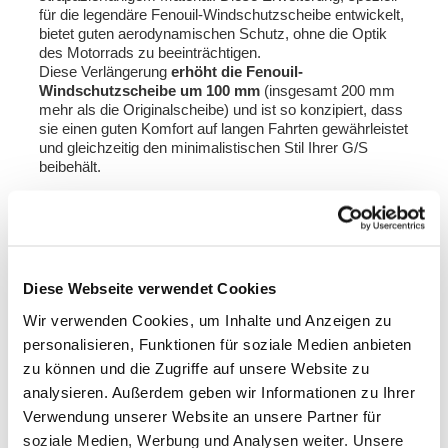
für die legendäre Fenouil-Windschutzscheibe entwickelt,
bietet guten aerodynamischen Schutz, ohne die Optik
des Motorrads zu beeinträchtigen.
Diese Verlängerung
erhöht die Fenouil-
Windschutzscheibe um 100 mm
(insgesamt 200 mm
mehr als die Originalscheibe) und ist so konzipiert, dass
sie einen guten Komfort auf langen Fahrten gewährleistet
und gleichzeitig den minimalistischen Stil Ihrer G/S
beibehält.
Kompatibel mit unseren Fenouil-
Windschutzscheiben Code 5007 und Code 1227
,
kann sie auch an der Original-Windschutzscheibe
der R80 GS montiert werden.
Diese Webseite verwendet Cookies
Erhältlich in 3 Farben: Gelb – Hellgrau – Transparent
Wir verwenden Cookies, um Inhalte und Anzeigen zu
Hinweis: Zur Montage dieser Verlängerung müssen
personalisieren, Funktionen für soziale Medien anbieten
Löcher in die Windschutzscheibe gebohrt werden.
zu können und die Zugriffe auf unsere Website zu
Montagesatz und Anleitung sind im Lieferumfang
analysieren. Außerdem geben wir Informationen zu Ihrer
enthalten.
Verwendung unserer Website an unsere Partner für
Um Ihnen den bestmöglichen Service zu bieten, arbeiten
soziale Medien, Werbung und Analysen weiter. Unsere