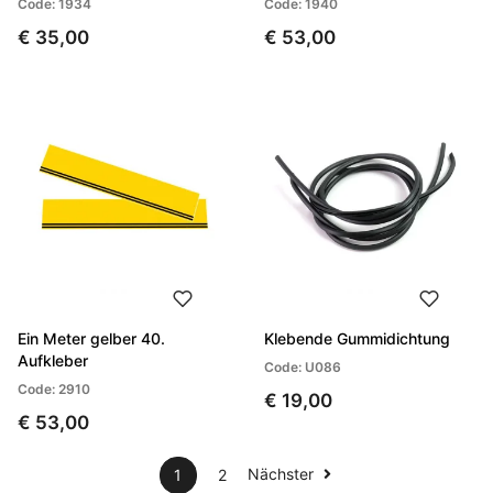
Code: 1934
Code: 1940
€ 35,00
€ 53,00
Ein Meter gelber 40.
Klebende Gummidichtung
Aufkleber
Code: U086
Code: 2910
€ 19,00
€ 53,00
Nächster
1
2