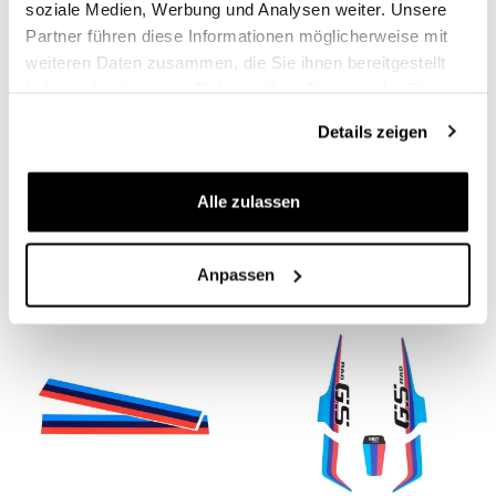
soziale Medien, Werbung und Analysen weiter. Unsere
Partner führen diese Informationen möglicherweise mit
weiteren Daten zusammen, die Sie ihnen bereitgestellt
haben oder die sie im Rahmen Ihrer Nutzung der Dienste
gesammelt haben.
Details zeigen
Ergal Mirror
Ein Meter
Ersatzschraubensatz
Motorsportaufkleber H9
Alle zulassen
Code: U011
Code: 2906
€ 20,00
€ 53,00
Anpassen