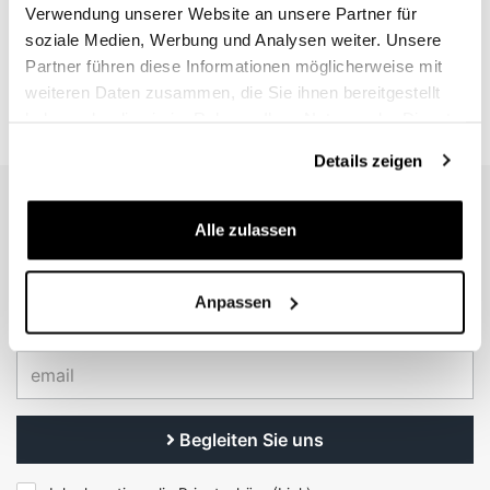
Schwarz 541
Verwendung unserer Website an unsere Partner für
soziale Medien, Werbung und Analysen weiter. Unsere
Code: U099
Partner führen diese Informationen möglicherweise mit
€ 13,00
weiteren Daten zusammen, die Sie ihnen bereitgestellt
haben oder die sie im Rahmen Ihrer Nutzung der Dienste
gesammelt haben.
Details zeigen
EMAIL NEWSLETTER
Alle zulassen
Abonnieren Sie unseren Newsletter
Anpassen
Begleiten Sie uns