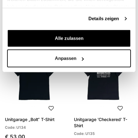
haben oder die sie im Rahmen Ihrer Nutzung der Dienste
Unitgarage „Build Your
Unitgarage „Unit“-T-Shirt
gesammelt haben.
Dream“-T-Shirt
Details zeigen
Code: U133
Code: U132
€ 53,00
€ 53,00
Alle zulassen
Anpassen
Unitgarage „Bolt“ T-Shirt
Unitgarage 'Checkered' T-
Shirt
Code: U134
Code: U135
€ 53,00