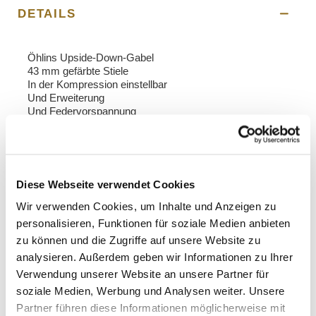
DETAILS
Öhlins Upside-Down-Gabel
43 mm gefärbte Stiele
In der Kompression einstellbar
Und Erweiterung
Und Federvorspannung
Hinweis: Mit ABE-Zulassung.
Diese Produkte werden nach unseren exklusiven
Vorgaben hergestellt und eingestellt, das Ergebnis ist
Diese Webseite verwendet Cookies
sehr leistungsstark!
Wir verwenden Cookies, um Inhalte und Anzeigen zu
Um Ihnen das Beste zu bieten, verbessern wir unsere
personalisieren, Funktionen für soziale Medien anbieten
Produkte ständig im Detail. Die Bilder können sich auf
zu können und die Zugriffe auf unsere Website zu
eine frühere Version beziehen.
analysieren. Außerdem geben wir Informationen zu Ihrer
Verwendung unserer Website an unsere Partner für
soziale Medien, Werbung und Analysen weiter. Unsere
INFORMATIONEN ANFORDERN
Partner führen diese Informationen möglicherweise mit