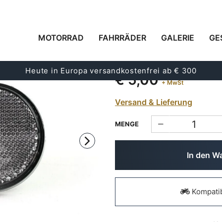
MOTORRAD
FAHRRÄDER
GALERIE
GE
REFLEKTOR/KATZEN
Code:
1574
Heute in Europa versandkostenfrei ab € 300
€ 5,00
+ MwSt
Versand & Lieferung
MENGE
In den W
Kompatib