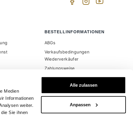
BESTELLINFORMATIONEN
tung
ABGs
enst
Verkaufsbedingungen
Wiederverkäufer
Zahlungsweise
Versand und Lieferung
er Website
Alle zulassen
en Preise sind
Sichere Bezahlung
le Medien
wertsteuer
Geld zurück garantie
ir Informationen
Anpassen
Widerruf
Analysen weiter.
die Sie ihnen