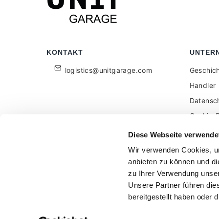
KONTAKT
UNTER
logistics@unitgarage.com
Geschic
Handler
Datensc
Cookie-R
Für Einz
Diese Webseite verwende
Feedbac
Wir verwenden Cookies, um
anbieten zu können und di
zu Ihrer Verwendung unser
Unsere Partner führen die
bereitgestellt haben oder
Unitgarage - partita iva 04242270405