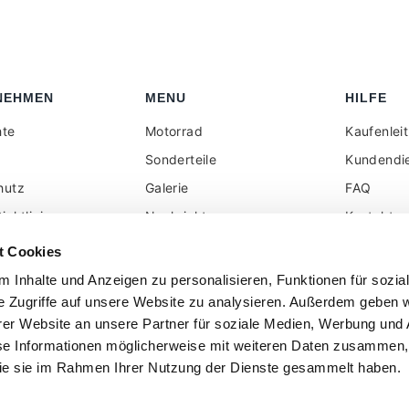
NEHMEN
MENU
HILFE
hte
Motorrad
Kaufenlei
Sonderteile
Kundendi
hutz
Galerie
FAQ
ichtlinie
Nachrichten
Kontakt
elhändler reserviert
Rezension
Alle auf d
t Cookies
angezeigt
k
Social Wall
 Inhalte und Anzeigen zu personalisieren, Funktionen für sozia
ohne Mehr
e Zugriffe auf unsere Website zu analysieren. Außerdem geben w
er Website an unsere Partner für soziale Medien, Werbung und 
se Informationen möglicherweise mit weiteren Daten zusammen, 
 die sie im Rahmen Ihrer Nutzung der Dienste gesammelt haben.