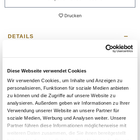
Drucken
DETAILS
Wenn Sie die Platte schnell und einfach anheben
möchten, ohne die Verkabelung zu ändern, ist dieses
Zubehör genau das, was Sie brauchen. Hergestellt aus
Diese Webseite verwendet Cookies
schwarzem, mit Epoxidpulver beschichtetem Stahl,
komplett mit Befestigungsschrauben, die die drei
Wir verwenden Cookies, um Inhalte und Anzeigen zu
Originallöcher replizieren und die Platte um etwa 40 mm
personalisieren, Funktionen für soziale Medien anbieten
anheben. Es wird ganz einfach am Kennzeichenrahmen
zu können und die Zugriffe auf unsere Website zu
befestigt und ermöglicht durch Kürzen und Anheben des
analysieren. Außerdem geben wir Informationen zu Ihrer
Kennzeichens den Charakter und Stil des Bikes am
Heck deutlich zu verändern.
Verwendung unserer Website an unsere Partner für
soziale Medien, Werbung und Analysen weiter. Unsere
Um Ihnen das Beste zu bieten, verbessern wir unsere
Partner führen diese Informationen möglicherweise mit
Produkte ständig im Detail. Die Bilder können auf eine
weiteren Daten zusammen, die Sie ihnen bereitgestellt
frühere Version verweisen.