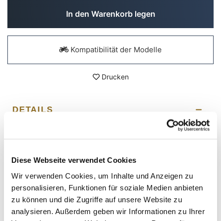
In den Warenkorb legen
Kompatibilität der Modelle
Drucken
DETAILS
R18-Schalldämpfer-Kit für Originalkrümmer
Paar Schalldämpfer komplett mit Anschlüssen zur
Montage an den Originalkrümmern.
Diese Webseite verwendet Cookies
Außerdem werden neue Schutzabdeckungen als Ersatz
Wir verwenden Cookies, um Inhalte und Anzeigen zu
für die Originalabdeckungen und neue
personalisieren, Funktionen für soziale Medien anbieten
Befestigungswinkel für die Beschläge mitgeliefert.
Rohre und Schutzvorrichtungen aus Edelstahl,
zu können und die Zugriffe auf unsere Website zu
Anschlüsse aus TITAN.
analysieren. Außerdem geben wir Informationen zu Ihrer
Komplett von Hand gefertigt und WIG-geschweißt