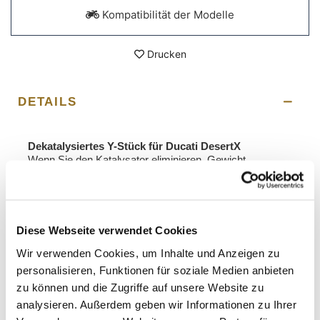
Kompatibilität der Modelle
Drucken
DETAILS
Dekatalysiertes Y-Stück für Ducati DesertX
Wenn Sie den Katalysator eliminieren, Gewicht
reduzieren und die Leistung steigern möchten, indem Sie
Ihrem Zweizylinder neues Leben einhauchen, ist dieses
Y genau das Richtige für Sie! Fantastischer Sound:
Dieser Racing-Krümmerkit aus Edelstahl ohne
Katalysator verleiht dem Motorrad mehr Leistung, ohne
Diese Webseite verwendet Cookies
bei niedrigen Drehzahlen an Schub zu verlieren,
Wir verwenden Cookies, um Inhalte und Anzeigen zu
insbesondere in Kombination mit unseren
Schalldämpfern Code 3908 oder 3912. Auch kompatibel
personalisieren, Funktionen für soziale Medien anbieten
mit dem Originalauspuff. Wird komplett mit allem
zu können und die Zugriffe auf unsere Website zu
geliefert, was für die Montage benötigt wird. Es ist nicht
analysieren. Außerdem geben wir Informationen zu Ihrer
notwendig, die ECU neu zuzuordnen.