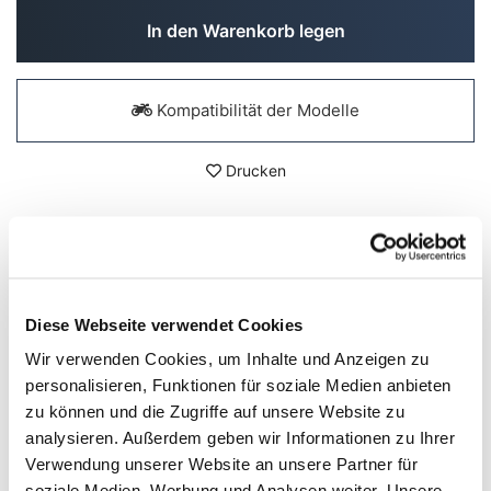
In den Warenkorb legen
Kompatibilität der Modelle
Drucken
DETAILS
Ducati DesertX Pumpenschutz
Diese Webseite verwendet Cookies
Beim DesertX ist die Wasserpumpe im Falle eines
Wir verwenden Cookies, um Inhalte und Anzeigen zu
Sturzes besonders im Gelände sehr exponiert. Dieser
personalisieren, Funktionen für soziale Medien anbieten
Schutz
aus vollständig CNC-gefrästem Ergal, dank der 4
zu können und die Zugriffe auf unsere Website zu
Stützpunkte schützt es es sehr gut. Einfach zu
montieren, wird komplett mit Anleitung und Schrauben
analysieren. Außerdem geben wir Informationen zu Ihrer
geliefert.
Verwendung unserer Website an unsere Partner für
soziale Medien, Werbung und Analysen weiter. Unsere