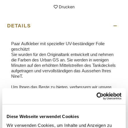
Drucken
DETAILS
Paar Aufkleber mit spezieller UV-beständiger Folie
geschützt
Sie wurden für den Originaltank entwickelt und nehmen
die Farben des Urban GS an. Sie werden in wenigen
Minuten auf den erhöhten Mittelstreifen des Tankdeckels
aufgetragen und vervollständigen das Aussehen Ihres
NineT.
Um Ihnen das Beste zu bieten, verbessern wir unsere
Produkte ständig im Detail. Die Bilder können auf eine
frühere Version verweisen.
INFORMATIONEN ANFORDERN
Diese Webseite verwendet Cookies
Wir verwenden Cookies, um Inhalte und Anzeigen zu