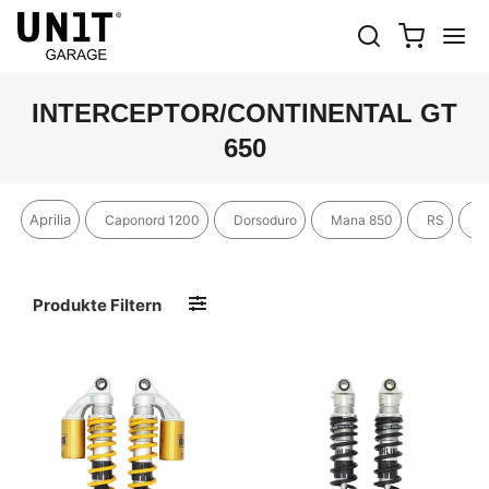
INTERCEPTOR/CONTINENTAL GT
650
Aprilia
Caponord 1200
Dorsoduro
Mana 850
RS
R
Produkte Filtern