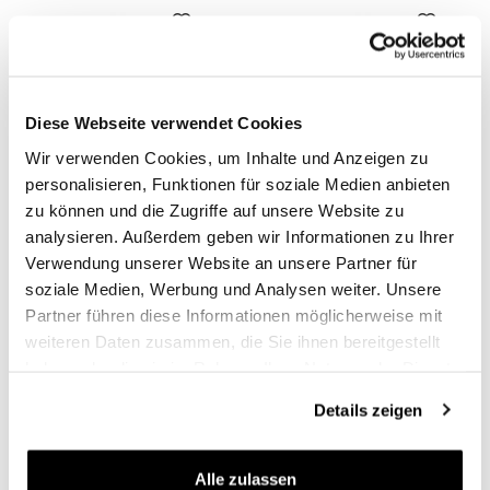
Royal Enfield Continental GT
Royal Enfield Interceptor 650
Gabelkartuschen
Gabelkartuschen
Code: 305_RE1E
Code: 305_RE3E
Diese Webseite verwendet Cookies
€ 615,00
€ 615,00
Wir verwenden Cookies, um Inhalte und Anzeigen zu
personalisieren, Funktionen für soziale Medien anbieten
zu können und die Zugriffe auf unsere Website zu
analysieren. Außerdem geben wir Informationen zu Ihrer
Verwendung unserer Website an unsere Partner für
soziale Medien, Werbung und Analysen weiter. Unsere
Partner führen diese Informationen möglicherweise mit
weiteren Daten zusammen, die Sie ihnen bereitgestellt
haben oder die sie im Rahmen Ihrer Nutzung der Dienste
gesammelt haben.
Details zeigen
Öhlins-Kit mit 2 Kappen und
Ohlins Gabelöl 1L
1 Feder Royal Enfield
Code: 01309_01
Alle zulassen
Interceptor, Continental GT