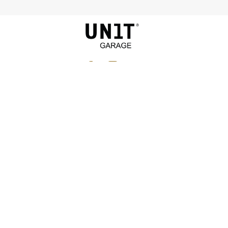
KONTAKT
logistics@unitgarage.com
UNTERNEHMEN
MENU
HILFE
BESTELLINFORMATIONEN