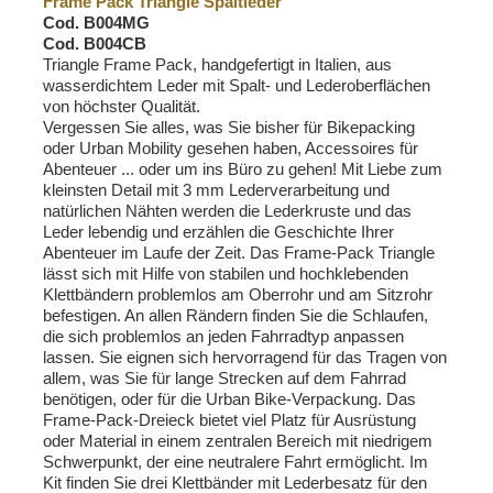
Frame Pack Triangle Spaltleder
Cod. B004MG
Cod. B004CB
Triangle Frame Pack, handgefertigt in Italien, aus
wasserdichtem Leder mit Spalt- und Lederoberflächen
von höchster Qualität.
Vergessen Sie alles, was Sie bisher für Bikepacking
oder Urban Mobility gesehen haben, Accessoires für
Abenteuer ... oder um ins Büro zu gehen! Mit Liebe zum
kleinsten Detail mit 3 mm Lederverarbeitung und
natürlichen Nähten werden die Lederkruste und das
Leder lebendig und erzählen die Geschichte Ihrer
Abenteuer im Laufe der Zeit. Das Frame-Pack Triangle
lässt sich mit Hilfe von stabilen und hochklebenden
Klettbändern problemlos am Oberrohr und am Sitzrohr
befestigen. An allen Rändern finden Sie die Schlaufen,
die sich problemlos an jeden Fahrradtyp anpassen
lassen. Sie eignen sich hervorragend für das Tragen von
allem, was Sie für lange Strecken auf dem Fahrrad
benötigen, oder für die Urban Bike-Verpackung. Das
Frame-Pack-Dreieck bietet viel Platz für Ausrüstung
oder Material in einem zentralen Bereich mit niedrigem
Schwerpunkt, der eine neutralere Fahrt ermöglicht. Im
Kit finden Sie drei Klettbänder mit Lederbesatz für den