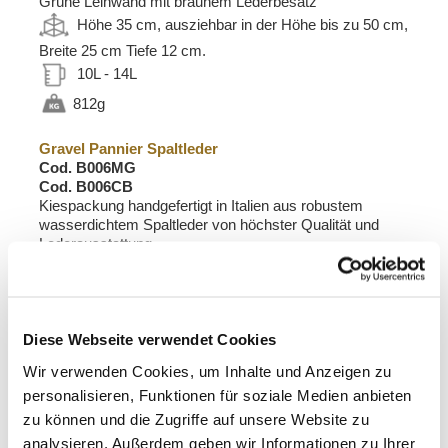
Grüne Leinwand mit braunem Lederbesatz
Höhe 35 cm, ausziehbar in der Höhe bis zu 50 cm,
Breite 25 cm Tiefe 12 cm.
10L - 14L
812g
Gravel Pannier Spaltleder
Cod. B006MG
Cod. B006CB
Kiespackung handgefertigt in Italien aus robustem
wasserdichtem Spaltleder von höchster Qualität und
Lederausstattung.
Vergessen Sie alles, was Sie bisher für Bikepacking
oder Urban Mobility gesehen haben, Accessoires für
Abenteuer ... oder um ins Büro zu gehen! Mit Liebe zum
kleinsten Detail mit 3 mm Lederverarbeitung und
natürlichen Nähten werden die Lederkruste und das
Diese Webseite verwendet Cookies
Leder mit der Zeit lebendig und erzählen die Geschichte
Wir verwenden Cookies, um Inhalte und Anzeigen zu
Ihrer Abenteuer. Die Tasche lässt sich leicht befestigen,
personalisieren, Funktionen für soziale Medien anbieten
da das Schnellverschlusssystem bereits im
Lieferumfang enthalten ist und auf der Rückseite jedes
zu können und die Zugriffe auf unsere Website zu
hinteren oder vorderen Gepäckträgers montiert ist. Er
analysieren. Außerdem geben wir Informationen zu Ihrer