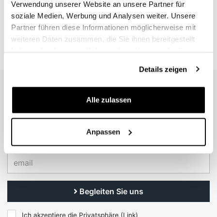
Verwendung unserer Website an unsere Partner für
soziale Medien, Werbung und Analysen weiter. Unsere
Partner führen diese Informationen möglicherweise mit
weiteren Daten zusammen, die Sie ihnen bereitgestellt
haben oder die sie im Rahmen Ihrer Nutzung der Dienste
gesammelt haben.
Details zeigen
EMAIL NEWSLETTER
Alle zulassen
Abonnieren Sie unseren Newsletter
Anpassen
Begleiten Sie uns
Ich akzeptiere die Privatsphäre (
Link
)