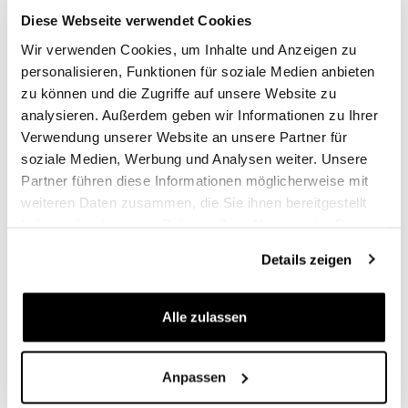
Farben:
Farben:
Diese Webseite verwendet Cookies
€ 459,00
€ 486,00
Wir verwenden Cookies, um Inhalte und Anzeigen zu
personalisieren, Funktionen für soziale Medien anbieten
zu können und die Zugriffe auf unsere Website zu
analysieren. Außerdem geben wir Informationen zu Ihrer
Verwendung unserer Website an unsere Partner für
soziale Medien, Werbung und Analysen weiter. Unsere
Partner führen diese Informationen möglicherweise mit
weiteren Daten zusammen, die Sie ihnen bereitgestellt
haben oder die sie im Rahmen Ihrer Nutzung der Dienste
gesammelt haben.
Details zeigen
Seitentasche aus Leder +
22L-30L Scram Satteltasche
rechtsseitiger Rahmen NineT
aus Spaltleder + Rahmen der
Alle zulassen
NineT Serie
Code: U002+1620
Farben:
Code: U202+1620
Farben:
Anpassen
€ 495,00
€ 523,00