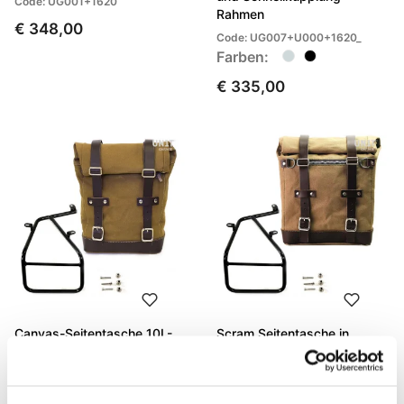
Code: UG001+1620
Rahmen
€ 348,00
Code: UG007+U000+1620_
Farben:
€ 335,00
Canvas-Seitentasche 10L-
Scram Seitentasche in
14L + Rahmen der NineT-
Canvas 22L-30L +
Serie
Hilfsrahmen der NineT-Serie
Code: U001+1620
Code: U201+1620