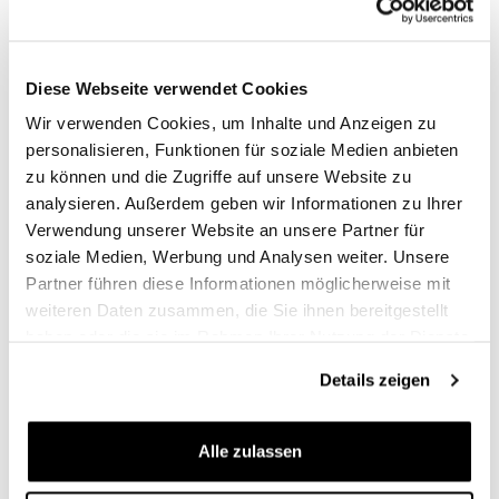
Öhlins BMW R1200GS Rallye
Knopf zur Einstellung der
Vorderdämpfer TTX 36 -
Vorspannung des Öhlins-
T36PR1C1 (2017-2018)
Stoßdämpfers
Diese Webseite verwendet Cookies
Code: BM149
Code: U107
Wir verwenden Cookies, um Inhalte und Anzeigen zu
€ 977,00
€ 62,00
personalisieren, Funktionen für soziale Medien anbieten
zu können und die Zugriffe auf unsere Website zu
analysieren. Außerdem geben wir Informationen zu Ihrer
Verwendung unserer Website an unsere Partner für
soziale Medien, Werbung und Analysen weiter. Unsere
Partner führen diese Informationen möglicherweise mit
weiteren Daten zusammen, die Sie ihnen bereitgestellt
haben oder die sie im Rahmen Ihrer Nutzung der Dienste
gesammelt haben.
Details zeigen
Ohlins Gabelöl 1L
Alle zulassen
Code: 01309_01