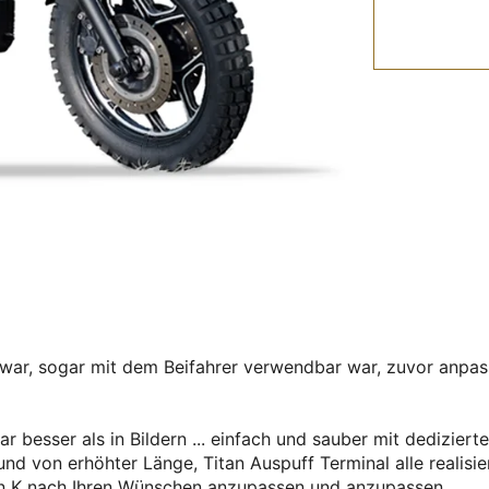
war, sogar mit dem Beifahrer verwendbar war, zuvor anpass
ar besser als in Bildern ... einfach und sauber mit dediz
nd von erhöhter Länge, Titan Auspuff Terminal alle realisie
hren K nach Ihren Wünschen anzupassen und anzupassen.