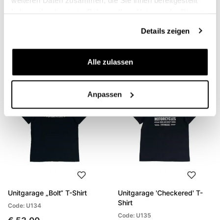
haben oder die sie im Rahmen Ihrer Nutzung der Dienste
Unitgarage „Build Your
Unitgarage „Unit“-T-Shirt
gesammelt haben.
Details zeigen
Dream“-T-Shirt
Code: U133
Code: U132
€ 53,00
€ 53,00
Alle zulassen
Anpassen
Unitgarage „Bolt“ T-Shirt
Unitgarage 'Checkered' T-
Shirt
Code: U134
Code: U135