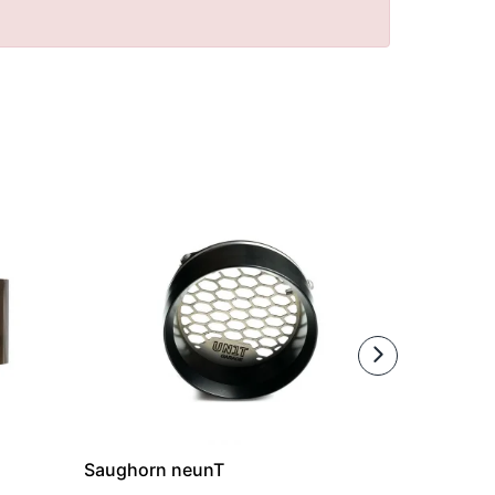
Saughorn neunT
BMW Logo
(OEM)