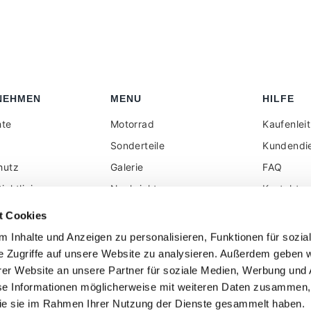
NEHMEN
MENU
HILFE
hte
Motorrad
Kaufenlei
Sonderteile
Kundendi
hutz
Galerie
FAQ
ichtlinie
Nachrichten
Kontakt
elhändler reserviert
Rezension
Alle auf d
t Cookies
angezeigt
k
Social Wall
 Inhalte und Anzeigen zu personalisieren, Funktionen für sozia
ohne Mehr
e Zugriffe auf unsere Website zu analysieren. Außerdem geben w
er Website an unsere Partner für soziale Medien, Werbung und 
se Informationen möglicherweise mit weiteren Daten zusammen, 
 die sie im Rahmen Ihrer Nutzung der Dienste gesammelt haben.