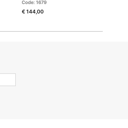
Code: 1679
Code: U1
€ 144,00
€ 51,00