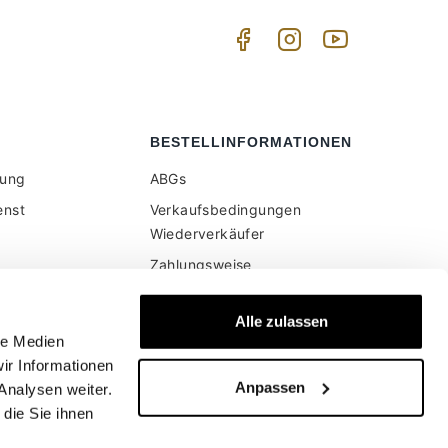
BESTELLINFORMATIONEN
tung
ABGs
enst
Verkaufsbedingungen
Wiederverkäufer
Zahlungsweise
Versand und Lieferung
er Website
Alle zulassen
en Preise sind
Sichere Bezahlung
le Medien
wertsteuer
Geld zurück garantie
ir Informationen
Anpassen
Widerruf
Analysen weiter.
die Sie ihnen