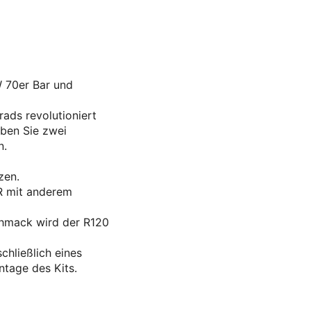
 70er Bar und
ads revolutioniert
aben Sie zwei
n.
zen.
 R mit anderem
chmack wird der R120
chließlich eines
ntage des Kits.