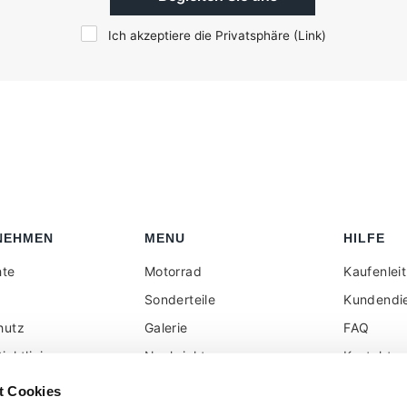
Ich akzeptiere die Privatsphäre (
Link
)
NEHMEN
MENU
HILFE
hte
Motorrad
Kaufenlei
Sonderteile
Kundendi
hutz
Galerie
FAQ
ichtlinie
Nachrichten
Kontakt
elhändler reserviert
Rezension
Alle auf d
t Cookies
angezeigt