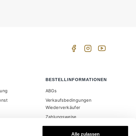
BESTELLINFORMATIONEN
tung
ABGs
enst
Verkaufsbedingungen
Wiederverkäufer
Zahlungsweise
Versand und Lieferung
er Website
Alle zulassen
en Preise sind
Sichere Bezahlung