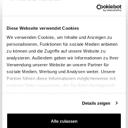
- Roll-Up-Verschluss, der die Wasserdichtigkeit
garantiert
- Magnetschnallen und Riemen mit Schnellhaken
- Reflektierende Einsätze für bessere Sichtbarkeit
- Riemen mit Klettverschlusssystem zur Befestigung
Diese Webseite verwendet Cookies
des überschüssigen Teils
Wir verwenden Cookies, um Inhalte und Anzeigen zu
- Abnehmbarer starrer Boden für Ihre Offroad-Abenteuer
- Ausgestattet mit einem Riemen, um zwei Taschen
personalisieren, Funktionen für soziale Medien anbieten
miteinander zu verbinden, indem Sattel oder Rahmen
zu können und die Zugriffe auf unsere Website zu
überbrückt werden
analysieren. Außerdem geben wir Informationen zu Ihrer
- Inklusive Schultergurt und Tragegriff
Verwendung unserer Website an unsere Partner für
- Montageanleitung
soziale Medien, Werbung und Analysen weiter. Unsere
Farbe:
Mattschwarz
Partner führen diese Informationen möglicherweise mit
weiteren Daten zusammen, die Sie ihnen bereitgestellt
Maße x 1 Beutel:
haben oder die sie im Rahmen Ihrer Nutzung der Dienste
Höhe 40 cm, erweiterbar in der Höhe bis 50 cm,
gesammelt haben.
Breite 44 cm, Tiefe 20 cm.
Details zeigen
35L - 45L
Jeder komplette Beutel wiegt 3 kg
Alle zulassen