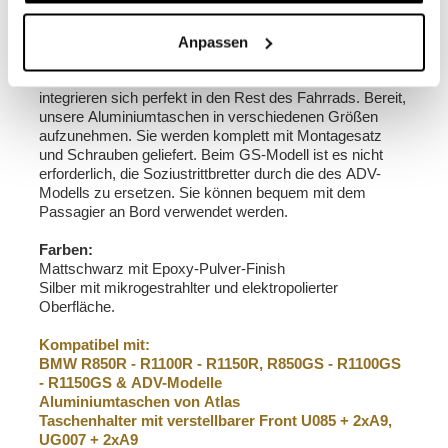
Rahmen aus Edelstahl für BMW R850R - R1100R -
R1150R, R850GS - R1100GS - R1150GS & ADV
Dieser komplette Rahmensatz aus Edelstahl ermöglicht
Anpassen
die Montage unserer Atlas Aluminium Koffer, des
UG002, oder des U003 an den R und GS Modellen. Sie
integrieren sich perfekt in den Rest des Fahrrads. Bereit,
unsere Aluminiumtaschen in verschiedenen Größen
aufzunehmen. Sie werden komplett mit Montagesatz
und Schrauben geliefert. Beim GS-Modell ist es nicht
erforderlich, die Soziustrittbretter durch die des ADV-
Modells zu ersetzen. Sie können bequem mit dem
Passagier an Bord verwendet werden.
Farben:
Mattschwarz mit Epoxy-Pulver-Finish
Silber mit mikrogestrahlter und elektropolierter
Oberfläche.
Kompatibel mit:
BMW R850R - R1100R - R1150R, R850GS - R1100GS
- R1150GS & ADV-Modelle
Aluminiumtaschen von Atlas
Taschenhalter mit verstellbarer Front U085 + 2xA9,
UG007 + 2xA9