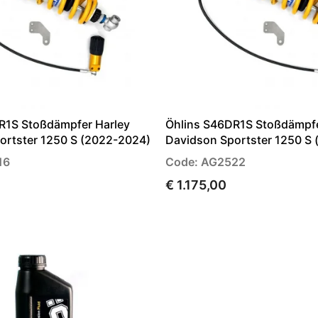
R1S Stoßdämpfer Harley
Öhlins S46DR1S Stoßdämpfe
ortster 1250 S (2022-2024)
Davidson Sportster 1250 S 
16
Code: AG2522
€ 1.175,00