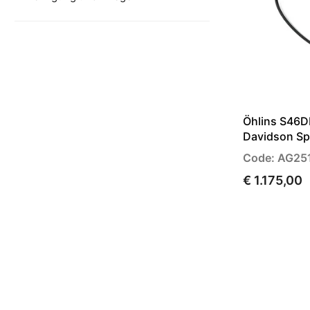
Öhlins S46D
Davidson Sp
Code: AG25
€ 1.175,00