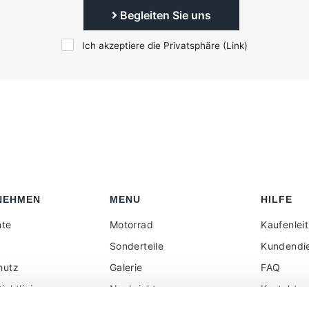
Begleiten Sie uns
Ich akzeptiere die Privatsphäre (
Link
)
NEHMEN
MENU
HILFE
hte
Motorrad
Kaufenlei
Sonderteile
Kundendi
hutz
Galerie
FAQ
ichtlinie
Nachrichten
Kontakt