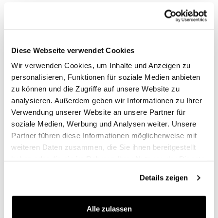
Code: 3420_7
Code: 3420_BY
Farben:
€ 2.448,00
€ 2.448,00
Diese Webseite verwendet Cookies
Wir verwenden Cookies, um Inhalte und Anzeigen zu
personalisieren, Funktionen für soziale Medien anbieten
zu können und die Zugriffe auf unsere Website zu
analysieren. Außerdem geben wir Informationen zu Ihrer
Verwendung unserer Website an unsere Partner für
soziale Medien, Werbung und Analysen weiter. Unsere
Partner führen diese Informationen möglicherweise mit
weiteren Daten zusammen, die Sie ihnen bereitgestellt
haben oder die sie im Rahmen Ihrer Nutzung der Dienste
Sportail R18 Kit mit
Sitzbezug Heck R18
gesammelt haben.
Zweisitzer-Sattel ohne
Details zeigen
Code: 1653
Bezug
Farben:
Code: 3420_
€ 271,00
Alle zulassen
€ 2.207,00